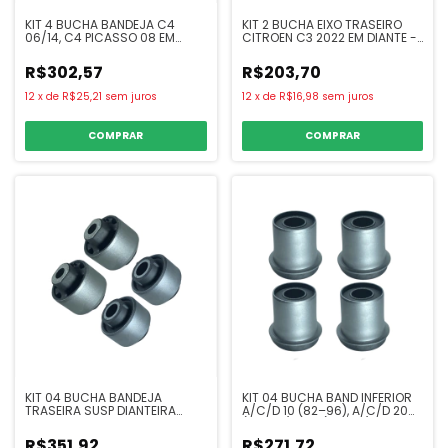
KIT 4 BUCHA BANDEJA C4
KIT 2 BUCHA EIXO TRASEIRO
06/14, C4 PICASSO 08 EM
CITROEN C3 2022 EM DIANTE -
DIANTE - SAMPEL
SAMPEL
R$302,57
R$203,70
12
x
de
R$25,21
sem juros
12
x
de
R$16,98
sem juros
COMPRAR
COMPRAR
KIT 04 BUCHA BANDEJA
KIT 04 BUCHA BAND INFERIOR
TRASEIRA SUSP DIANTEIRA
A/C/D 10 (82–96), A/C/D 20
FLUENCE 2012 EM DIANTE
(85–96), C14 (82–84), C15
(82–84), GRAND BLAZER (97–
R$351,92
R$271,72