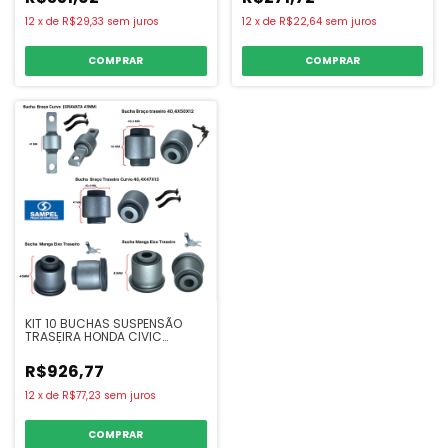
00) SILVERADO (97-01) SAMPEL
12
x
de
R$29,33
sem juros
12
x
de
R$22,64
sem juros
COMPRAR
COMPRAR
KIT 10 BUCHAS SUSPENSÃO
TRASEIRA HONDA CIVIC
2007/2016 - SAMPEL
R$926,77
12
x
de
R$77,23
sem juros
COMPRAR