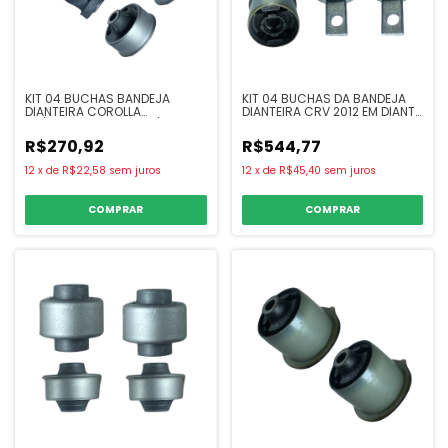
KIT 04 BUCHAS BANDEJA
KIT 04 BUCHAS DA BANDEJA
DIANTEIRA COROLLA
DIANTEIRA CRV 2012 EM DIANTE
03/AGO.19, FIELDER 04/08
- SAMPEL
SAMPEL
R$270,92
R$544,77
12
x
de
R$22,58
sem juros
12
x
de
R$45,40
sem juros
COMPRAR
COMPRAR