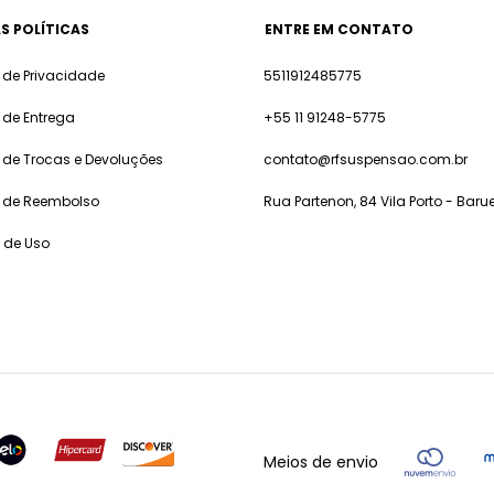
S POLÍTICAS
ENTRE EM CONTATO
a de Privacidade
5511912485775
a de Entrega
+55 11 91248-5775
a de Trocas e Devoluções
contato@rfsuspensao.com.br
a de Reembolso
Rua Partenon, 84 Vila Porto - Barue
 de Uso
Meios de envio