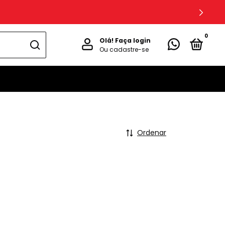
0
Olá!
Faça login
Ou cadastre-se
Ordenar