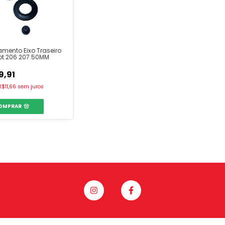
lamento Eixo Traseiro
ot 206 207 50MM
9,91
R$11,66
sem juros
OMPRAR