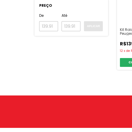
PREÇO
De
Até
APLICAR
Kit Ro
Peuge
R$13
12
x
de
C