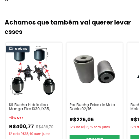
Achamos que também vai querer levar
esses
GRÁTIS
Kit Bucha Hidráulica
Par Bucha Feixe de Mola
Buch
Manga Eixo IX30, IX35,
Doblo 02/16
Moto
Sportage, Sonata
dian
-
8
%
OFF
R$225,05
R$
R$400,77
R$436,70
12
x
de
R$18,75
sem juros
12
x
12
x
de
R$33,40
sem juros