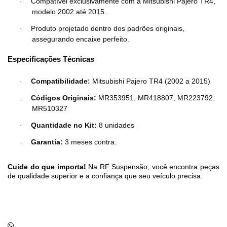
Compatível exclusivamente com a Mitsubishi Pajero TR4,
·
modelo 2002 até 2015.
Produto projetado dentro dos padrões originais,
·
assegurando encaixe perfeito.
Especificações Técnicas
Compatibilidade:
Mitsubishi Pajero TR4 (2002 a 2015)
·
Códigos Originais:
MR353951, MR418807, MR223792,
·
MR510327
Quantidade no Kit:
8 unidades
·
Garantia:
3 meses contra.
·
Cuide do que importa!
Na RF Suspensão, você encontra peças
de qualidade superior e a confiança que seu veículo precisa.