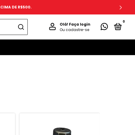
R$500.
0
Olá!
Faça login
Ou cadastre-se