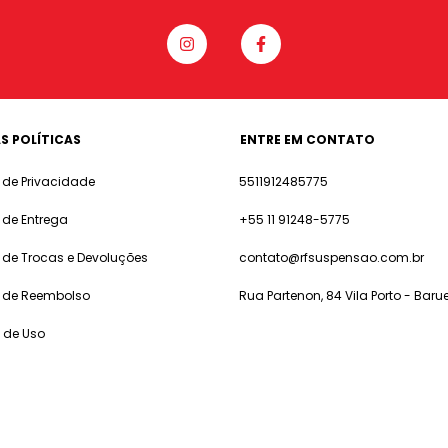
S POLÍTICAS
ENTRE EM CONTATO
a de Privacidade
5511912485775
a de Entrega
+55 11 91248-5775
a de Trocas e Devoluções
contato@rfsuspensao.com.br
a de Reembolso
Rua Partenon, 84 Vila Porto - Barue
 de Uso