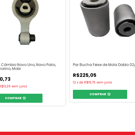
Câmbio Novo Uno, Novo Palio,
Par Bucha Feixe de Mola Doblo 02
iorino, Mobi
R$225,05
0,73
12
x
de
R$18,75
sem juros
R$13,39
sem juros
COMPRAR
COMPRAR