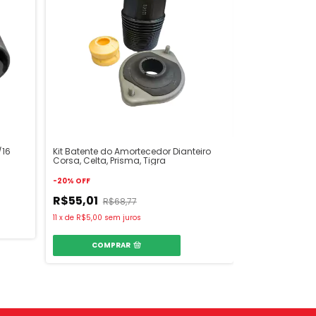
/16
Kit Batente do Amortecedor Dianteiro
Corsa, Celta, Prisma, Tigra
-
20
%
OFF
R$55,01
R$68,77
11
x
de
R$5,00
sem juros
COMPRAR