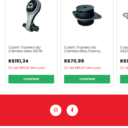
Coxim Traseiro do
Coxim Traseiro do
Cox
Câmbio Idea 06/16
Câmbio Elba, Fiorino,
04/1
Prêmio, Uno
06/
R$151,34
R$70,99
R$1
12
x
de
R$12,61
sem juros
12
x
de
R$5,92
sem juros
12
x
COMPRAR
COMPRAR