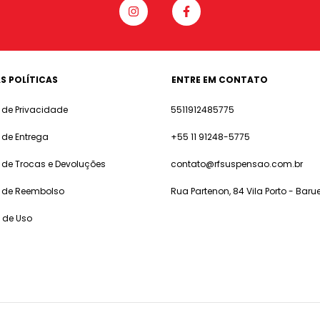
S POLÍTICAS
ENTRE EM CONTATO
a de Privacidade
5511912485775
a de Entrega
+55 11 91248-5775
a de Trocas e Devoluções
contato@rfsuspensao.com.br
a de Reembolso
Rua Partenon, 84 Vila Porto - Barue
 de Uso