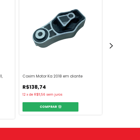
1,
Coxim Motor Ka 2018 em diante
Coxim Dianteiro 
Strada 96/02
R$138,74
R$87,70
12
x
de
R$11,56
sem juros
12
x
de
R$7,31
sem 
COMPRAR
COMPR