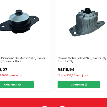
Dianteiro do Motor Palio, Siena,
Coxim Motor Palio 03/11, Siena 03/1
, Fiorino e Uno
Strada 03/11
9,07
R$115,94
R$6,59
sem juros
12
x
de
R$9,66
sem juros
COMPRAR
COMPRAR