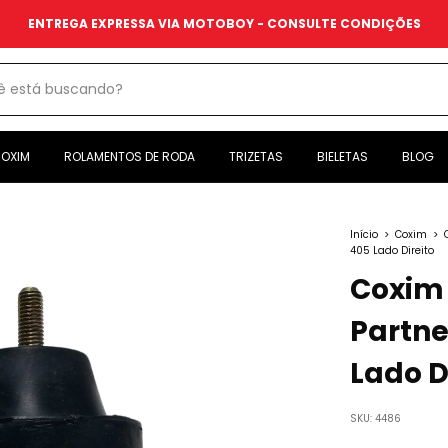
ENTREGA EXPRESSA VIA MOTOBOY - CONSULTE CONDIÇÕES
OXIM
ROLAMENTOS DE RODA
TRIZETAS
BIELETAS
BLOG
Início
>
Coxim
>
405 Lado Direito
Coxim 
Partne
Lado D
SKU:
4486