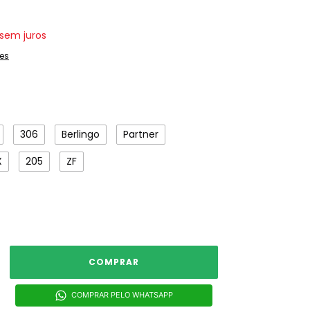
sem juros
es
306
Berlingo
Partner
X
205
ZF
COMPRAR PELO WHATSAPP