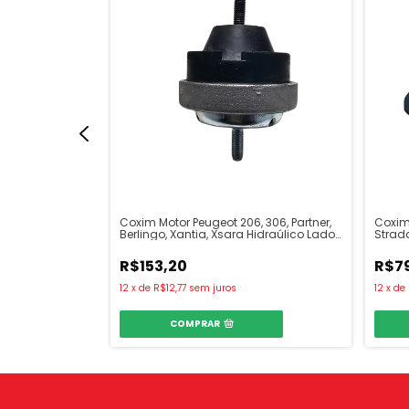
002 em diante -
Coxim Motor Peugeot 206, 306, Partner,
Coxim 
Berlingo, Xantia, Xsara Hidraúlico Lado
Strada
Direito
R$153,20
R$7
12
x
de
R$12,77
sem juros
12
x
de
COMPRAR