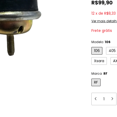
R$99,90
12
x
de
R$8,33
Ver mais detalh
Frete grátis
Modelo:
106
106
405
Xsara
A
Marca:
RF
RF