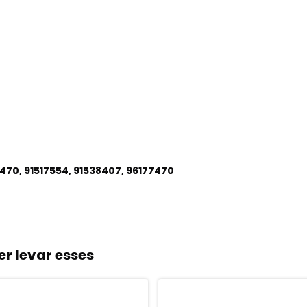
4470, 91517554, 91538407, 96177470
r levar esses