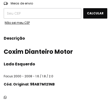
ALTERAR CEP
Entregas para o CEP:
Meios de envio
CALCULAR
Não sei meu CEP
Descrição
Coxim Dianteiro Motor
Lado Esquerdo
Focus 2000 - 2008 - 1.6 / 1.8 / 2.0
Cód. Original: 98AB7M121NB