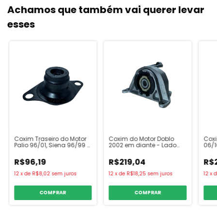
Achamos que também vai querer levar
esses
Coxim Traseiro do Motor
Coxim do Motor Doblo
Coxi
Palio 96/01, Siena 96/99 e
2002 em diante - Lado
06/1
Strada 99/02
Esquerdo
Boxe
R$96,19
R$219,04
R$
12
x
de
R$8,02
sem juros
12
x
de
R$18,25
sem juros
12
x
COMPRAR
COMPRAR