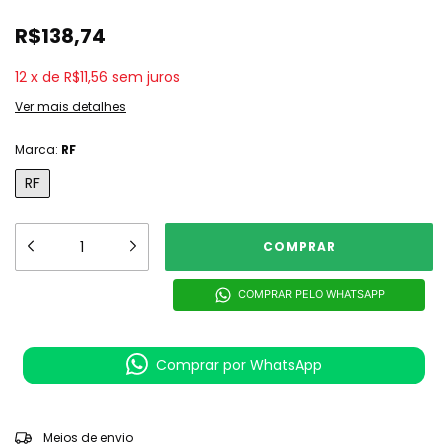
R$138,74
12
x
de
R$11,56
sem juros
Ver mais detalhes
Marca:
RF
RF
COMPRAR PELO WHATSAPP
Comprar por WhatsApp
ALTERAR CEP
Entregas para o CEP:
Meios de envio