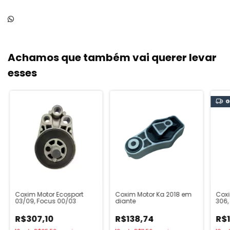
Achamos que também vai querer levar
esses
G
Coxim Motor Ecosport
Coxim Motor Ka 2018 em
Coxi
03/09, Focus 00/03
diante
306, 
Xant
Lado
R$307,10
R$138,74
R$1