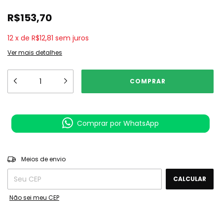
R$153,70
12
x
de
R$12,81
sem juros
Ver mais detalhes
Comprar por WhatsApp
ALTERAR CEP
Entregas para o CEP:
Meios de envio
CALCULAR
Não sei meu CEP