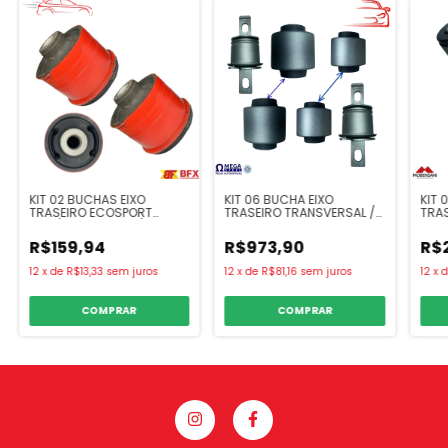
KIT 02 BUCHAS EIXO
KIT 06 BUCHA EIXO
KIT 
TRASEIRO ECOSPORT
TRASEIRO TRANSVERSAL /
TRAS
2013/2021, KA 2014/2021
FAÇÃO TORO 2016...
CORS
02/1
R$159,94
R$973,90
R$
MONT
12
x
de
R$13,33
sem juros
12
x
de
R$81,16
sem juros
12
x
COMPRAR
COMPRAR