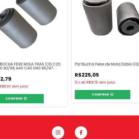
2 BUCHA FEIXE MOLA TRAS C10 C20
Par Bucha Feixe de Mola Doblo 02
20 93/96 A40 C40 D40 85/97
RADO 97/01
R$225,05
2,79
12
x
de
R$18,75
sem juros
R$11,90
sem juros
COMPRAR
COMPRAR