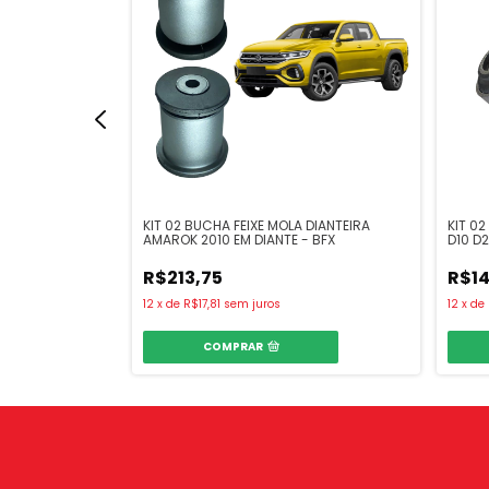
A TRASEIRO VW
KIT 02 BUCHA FEIXE MOLA DIANTEIRA
KIT 0
AMAROK 2010 EM DIANTE - BFX
D10 D
SILVE
R$213,75
R$14
12
x
de
R$17,81
sem juros
12
x
de
COMPRAR