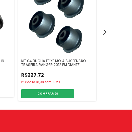
/16
KIT 04 BUCHA FEIXE MOLA SUSPENSÃO
KIT BUCHA FEIX
TRASEIRA RANGER 2012 EM DIANTE
AMAROK 10/...
R$227,72
R$120,72
12
x
de
R$18,98
sem juros
12
x
de
R$10,06
se
COMPRAR
COMPR