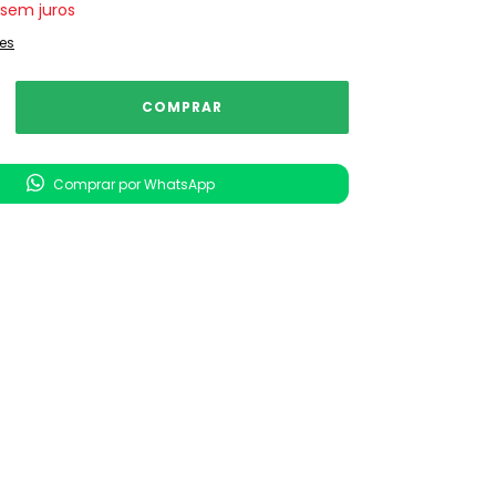
sem juros
es
Comprar por WhatsApp
nvio
ALTERAR CEP
 CEP:
CALCULAR