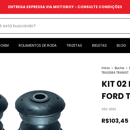
ENTREGA EXPRESSA VIA MOTOBOY - CONSULTE CONDIÇÕES
OXIM
ROLAMENTOS DE RODA
TRIZETAS
BIELETAS
BLOG
Início
>
Bucha
>
TRASEIRA TRANSIT
KIT 02
FORD 
SKU:
9333
R$103,45