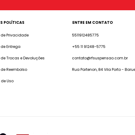
S POLÍTICAS
ENTRE EM CONTATO
a de Privacidade
5511912485775
a de Entrega
+55 11 91248-5775
a de Trocas e Devoluções
contato@rfsuspensao.com.br
a de Reembolso
Rua Partenon, 84 Vila Porto - Barue
 de Uso