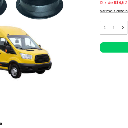
12
x
de
R$8,62
Ver mais detalh
Meios de e
Entregas para o
a