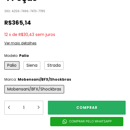
SKU:
4256-7496-7473-7785
R$365,14
12
x
de
R$30,43
sem juros
Ver mais detalhes
Modelo:
Palio
Palio
Siena
Strada
Marca:
Mobensani/BFX/Shockbras
Mobensani/BFX/Shockbras
COMPRAR PELO WHATSAPP