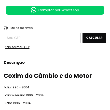
Comprar por WhatsApp
ALTERAR CEP
Entregas para o CEP:
Meios de envio
CALCULAR
Não sei meu CEP
Descrição
Coxim do Câmbio e do Motor
Palio 1996 - 2004
Palio Weekend 1996 - 2004
Siena 1996 - 2004