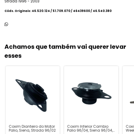
Strada 1996 - 2003
Códs. Originais:
46.520.124 / 51.709.070 / 46439600 / 46.540.380
Achamos que também vai querer levar
esses
Coxim Dianteiro do Motor
Coxim Inferior Cambio
Coxi
Palio, Siena, Strada 96/02
Palio 96/04, Siena 96/04,
Week