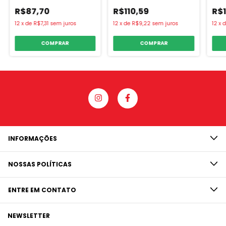
Strada 96/03
R$87,70
R$110,59
R$
12
x
de
R$7,31
sem juros
12
x
de
R$9,22
sem juros
12
x
COMPRAR
COMPRAR
INFORMAÇÕES
NOSSAS POLÍTICAS
ENTRE EM CONTATO
NEWSLETTER