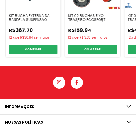
KIT BUCHA EXTERNA DA
KIT 02 BUCHAS EIXO
KIT 
BANDEJA SUSPENSÃO
TRASEIRO ECOSPORT
TRA
TRASEIRA JUMPY, EXPERT
2013/2021, KA 2014/2021
CORO
2018... TUBO 112,5 MM
12 E
R$367,70
R$159,94
R$
12
x
de
R$30,64
sem juros
12
x
de
R$13,33
sem juros
12
x
COMPRAR
COMPRAR
INFORMAÇÕES
NOSSAS POLÍTICAS