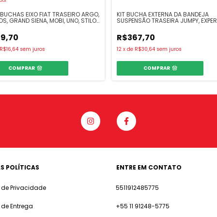
2 BUCHAS EIXO FIAT TRASEIRO ARGO,
KIT BUCHA EXTERNA DA BANDEJA
, GRAND SIENA, MOBI, UNO, STILO,
SUSPENSÃO TRASEIRA JUMPY, EXPE
 FASTBACK, GAND SIENA,LINEA,
2018... TUBO 112,5 MM
9,70
R$367,70
R$16,64
sem juros
12
x
de
R$30,64
sem juros
COMPRAR
COMPRAR
S POLÍTICAS
ENTRE EM CONTATO
a de Privacidade
5511912485775
a de Entrega
+55 11 91248-5775