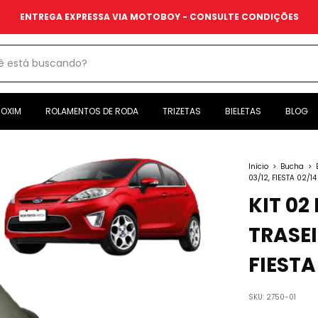
ENTREGA EXPRESSA VIA MOTOBOY - CONSULTE CONDIÇÕES
OXIM
ROLAMENTOS DE RODA
TRIZETAS
BIELETAS
BLOG
Início
>
Bucha
>
03/12, FIESTA 02/14
KIT 02
TRASEI
FIESTA
SKU:
2750-01