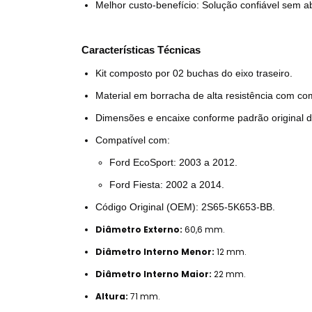
Melhor custo-benefício: Solução confiável sem a
Características Técnicas
Kit composto por 02 buchas do eixo traseiro.
Material em borracha de alta resistência com co
Dimensões e encaixe conforme padrão original d
Compatível com:
Ford EcoSport: 2003 a 2012.
Ford Fiesta: 2002 a 2014.
Código Original (OEM): 2S65-5K653-BB.
Diâmetro Externo:
60,6 mm.
Diâmetro Interno Menor:
12 mm.
Diâmetro Interno Maior:
22 mm.
Altura:
71 mm.