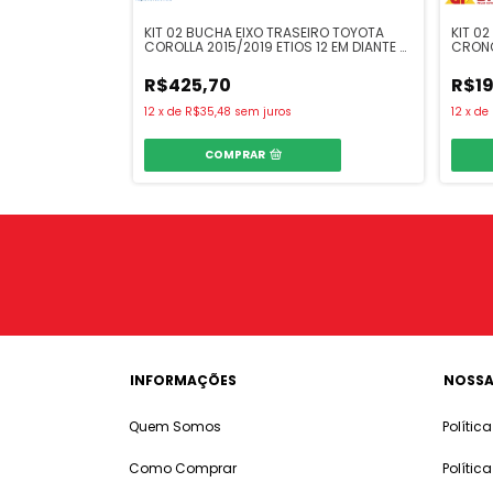
O TRASEIRO
KIT 02 BUCHA EIXO TRASEIRO TOYOTA
KIT 0
OURNEY
COROLLA 2015/2019 ETIOS 12 EM DIANTE -
CRONOS
SAMPEL
PUNTO,
PALIO
R$425,70
R$19
12
x
de
R$35,48
sem juros
12
x
de
COMPRAR
INFORMAÇÕES
NOSSA
Quem Somos
Polític
Como Comprar
Polític