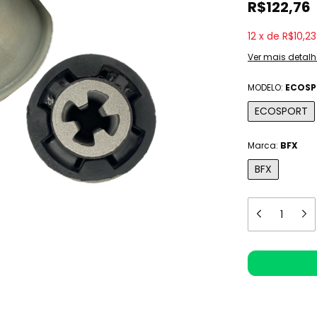
R$122,76
12
x
de
R$10,23
Ver mais detalh
MODELO:
ECOSP
ECOSPORT
Marca:
BFX
BFX
Meios de e
Entregas para o