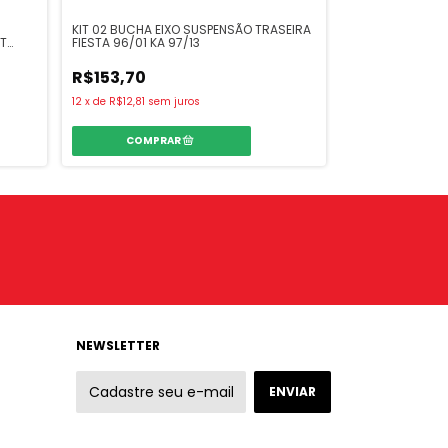
KIT 02 BUCHA EIXO SUSPENSÃO TRASEIRA
KIT 06 BUCHA E
RT
FIESTA 96/01 KA 97/13
TRANSVERSAL / 
R$153,70
R$973,90
12
x
de
R$12,81
sem juros
12
x
de
R$81,16
sem
COMPR
NEWSLETTER