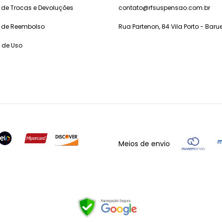
a de Trocas e Devoluções
contato@rfsuspensao.com.br
a de Reembolso
Rua Partenon, 84 Vila Porto - Barue
 de Uso
Meios de envio