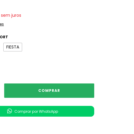
sem juros
es
ORT
FIESTA
Comprar por WhatsApp
nvio
ALTERAR CEP
 CEP: