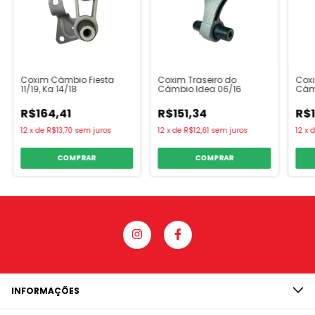
Coxim Câmbio Fiesta
Coxim Traseiro do
Coxi
11/19, Ka 14/18
Câmbio Idea 06/16
Câm
R$164,41
R$151,34
R$1
12
x
de
R$13,70
sem juros
12
x
de
R$12,61
sem juros
12
x
COMPRAR
COMPRAR
INFORMAÇÕES